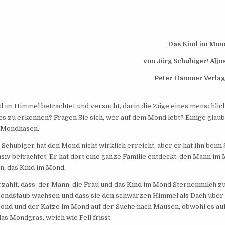
Das Kind im Mon
von Jürg Schubiger/ Aljo
Peter Hammer Verlag
 im Himmel betrachtet und versucht, darin die Züge eines menschlich
es zu erkennen? Fragen Sie sich, wer auf dem Mond lebt? Einige gla
 Mondhasen.
 Schubiger hat den Mond nicht wirklich erreicht, aber er hat ihn be
nsiv betrachtet. Er hat dort eine ganze Familie entdeckt: den Mann i
n, das Kind im Mond.
rzählt, dass der Mann, die Frau und das Kind im Mond Sternenmilch zu
ondstaub wachsen und dass sie den schwarzen Himmel als Dach über
ond und der Katze im Mond auf der Suche nach Mäusen, obwohl es au
das Mondgras, weich wie Fell frisst.