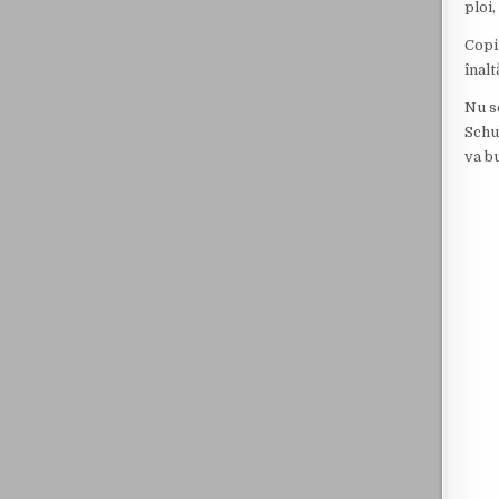
ploi
Copil
înal
Nu se
Schub
va bu