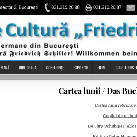
, sector 2, București
021.319.26.88
021.319.26.87
ERMANĂ
BIBLIOTECA
CONFERINŢE
EXPOZIȚII
FILME
CLUB TURIST
Cartea lunii / Das Bu
Cartea lunii februarie
Copilul de pe lun
De Jürg Schubiger/ Aljo
Editura Peter Hamme