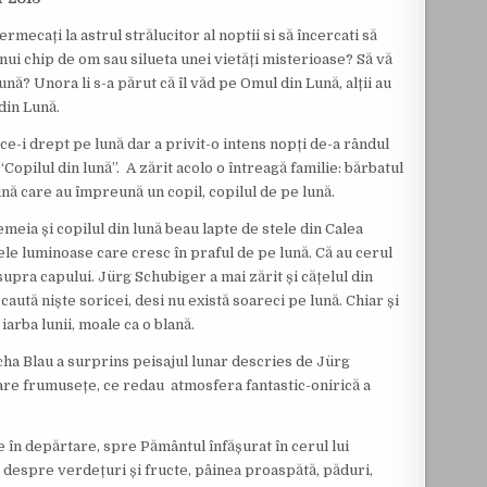
fermecați la astrul strălucitor al noptii si să încercati să
 unui chip de om sau silueta unei vietăți misterioase? Să vă
ună? Unora li s-a părut că îl văd pe Omul din Lună, alții au
din Lună.
ce-i drept pe lună dar a privit-o intens nopți de-a rândul
Copilul din lună”. A zărit acolo o întreagă familie: bărbatul
ună care au împreună un copil, copilul de pe lună.
femeia și copilul din lună beau lapte de stele din Calea
le luminoase care cresc în praful de pe lună. Că au cerul
pra capului. Jürg Schubiger a mai zărit și cățelul din
 caută niște soricei, desi nu există soareci pe lună. Chiar și
iarba lunii, moale ca o blană.
scha Blau a surprins peisajul lunar descries de Jürg
are frumusețe, ce redau atmosfera fantastic-onirică a
e în depărtare, spre Pământul înfășurat în cerul lui
despre verdețuri și fructe, pâinea proaspătă, păduri,