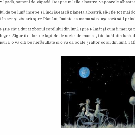
, zăpadă, oameni de zăpadă. Despre mările albastre, vapoarele albastre
ul de pe lună începe să îndrăgească planeta albastră, să-I fie tot mai do
tă în aer și zboară spre Pâmânt, înainte ca mama să reușească să-l prind
 știe cât a durat zborul copilului din lună spre Pămât și cum îi merge pe 
iger. Sigur îi e dor de laptele de stele, de mama și de tatăl din lună, d
cura, o va citi pe nerăsuflate și o va da poate și altor copii din lună, r