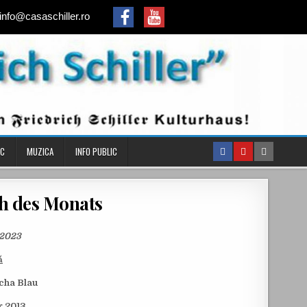
info@casaschiller.ro
IC
MUZICA
INFO PUBLIC
ch des Monats
 2023
ă
scha Blau
r 2013