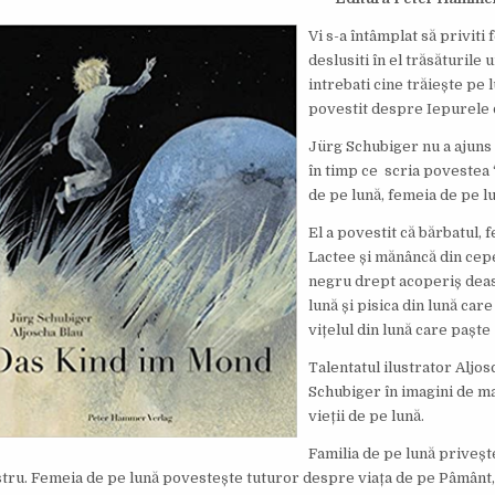
Vi s-a întâmplat să priviti 
deslusiti în el trăsăturile
intrebati cine trăiește pe l
povestit despre Iepurele 
Jürg Schubiger nu a ajuns 
în timp ce scria povestea “
de pe lună, femeia de pe l
El a povestit că bărbatul, 
Lactee și mănâncă din cepe
negru drept acoperiș deasu
lună și pisica din lună care
vițelul din lună care paște 
Talentatul ilustrator Aljo
Schubiger în imagini de m
vieții de pe lună.
Familia de pe lună priveșt
stru. Femeia de pe lună povestește tuturor despre viața de pe Pâmânt, 