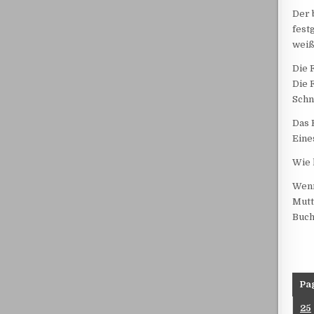
Der 
fest
weiß
Die 
Die 
Schn
Das 
Eine
Wie 
Wenn
Mutt
Buch
Pa
25