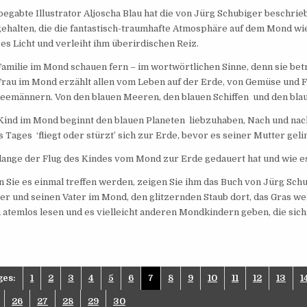
begabte Illustrator Aljoscha Blau hat die von Jürg Schubiger beschri
gehalten, die die fantastisch-traumhafte Atmosphäre auf dem Mond wie
es Licht und verleiht ihm überirdischen Reiz.
Familie im Mond schauen fern – im wortwörtlichen Sinne, denn sie betra
Frau im Mond erzählt allen vom Leben auf der Erde, von Gemüse und F
eemännern. Von den blauen Meeren, den blauen Schiffen und den blau
Kind im Mond beginnt den blauen Planeten liebzuhaben, Nach und nach
s Tages ‘fliegt oder stürzt’ sich zur Erde, bevor es seiner Mutter gel
lange der Flug des Kindes vom Mond zur Erde gedauert hat und wie es 
 Sie es einmal treffen werden, zeigen Sie ihm das Buch von Jürg Schub
er und seinen Vater im Mond, den glitzernden Staub dort, das Gras weic
 atemlos lesen und es vielleicht anderen Mondkindern geben, die sich 
ges:
1
2
3
4
5
6
7
8
9
10
11
12
13
1
26
27
28
29
30