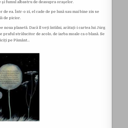
 și fumul albastru de deasupra orașelor.
r de ea. Într-o zi, el cade de pe lună sau mai bine zis se
ă de picior.
noua planetă. Dacă îl veți întâlni, arătați-i cartea lui Jürg
e praful strălucitor de acolo, de iarba moale ca o blană. Se
ătăciți pe Pământ…