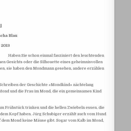
d
scha Blau
 2013
Haben Sie schon einmal fasziniert den leuchtenden
en Gesichts oder die Silhouette eines geheimnisvollen
uben, sie haben den Mondmann gesehen, andere erzählen
im Schreiben der Geschichte «Mondkind» nächtelang
m Mond und die Frau im Mond, die ein gemeinsames Kind
m Frühstück trinken und die hellen Zwiebeln essen, die
 dem Kopf haben. Jürg Schubiger erzählt auch vom Hund
f dem Mond keine Mäuse gibt. Sogar vom Kalb im Mond,