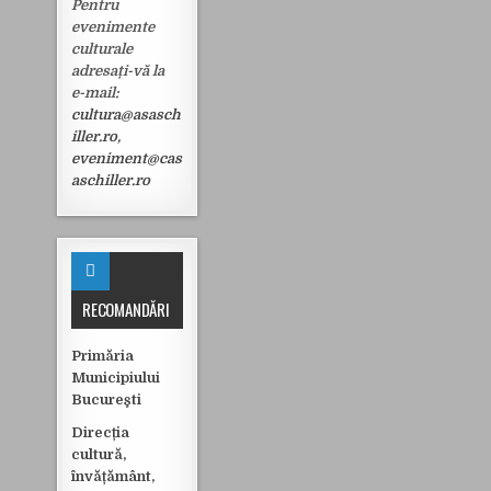
Pentru
evenimente
culturale
adresați-vă la
e-mail:
cultura@asasch
iller.ro
,
eveniment@cas
aschiller.ro
RECOMANDĂRI
Primăria
Municipiului
Bucureşti
Direcția
cultură,
învățământ,