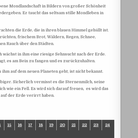
ebene Mondlandschaft in Bildern von großer Schönheit
dergeben. Er taucht das seltsam stille Mondleben in
chten die Erde, die in ihren blauen Himmel gehüllt ist.
rüchten, frischem Brot, Wäldern, Regen, Schnee,
en Rauch über den Städten.
 wächst in ihm eine riesige Sehnsucht nach der Erde.
ingt, es am Bein zu fangen und es zurückzuhalten.
ihm auf dem neuen Planeten geht, ist nicht bekannt.
iger. Sicherlich vermisst es die Sternenmilch, seine
h wie ein Fell. Es wird sich darauf freuen, es wird das
auf der Erde verirrt haben.
4
15
16
17
18
19
20
21
22
23
24