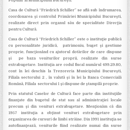
Popular al Municipiului Bucureşti.
Casa de Cultură “Friedrich Schiller” se află sub îndrumarea,
coordonarea şi controlul Primăriei Municipiului Bucureşti,
realizate direct prin organul său de specialitate Direcţia
pentru Cultură.
Casa de Cultură “Friedrich Schiller” este o instituţie publică
cu personalitate juridică, patrimoniu, buget şi gestiune
proprie, funcţionând cu ajutorul dotărilor de care dispune
şi pe baza veniturilor proprii, realizate din surse
extrabugetare. Instituţia are codul fiscal numărul 499.29.80,
cont în lei deschis la Trezoreria Municipiului Bucureşti,
Filiala sectorului 2 , în valută şi în lei la Banca Comercială
Română, Filiala sectorului 1 şi dispune de ştampilă proprie.
Prin statutul Caselor de Cultură face parte din instituţiile
finanţate din bugetul de stat sau al administraţiei locale
precum şi din venituri extrabugetare. Menţionăm că din
1957 instituţia a obţinut venituri extrabugetare prin
organizarea de cursuri de limbi străine. Din 1991 instituţia se
autofinanţează, veniturile fiind realizate numai din surse