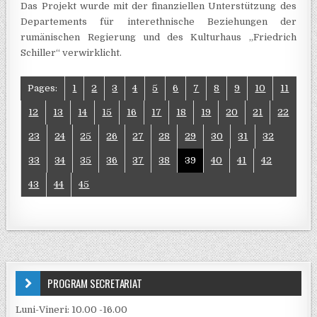
Das Projekt wurde mit der finanziellen Unterstützung des
Departements für interethnische Beziehungen der
rumänischen Regierung und des Kulturhaus „Friedrich
Schiller“ verwirklicht.
Pages:
1
2
3
4
5
6
7
8
9
10
11
12
13
14
15
16
17
18
19
20
21
22
23
24
25
26
27
28
29
30
31
32
33
34
35
36
37
38
39
40
41
42
43
44
45
PROGRAM SECRETARIAT
Luni-Vineri: 10.00 -16.00