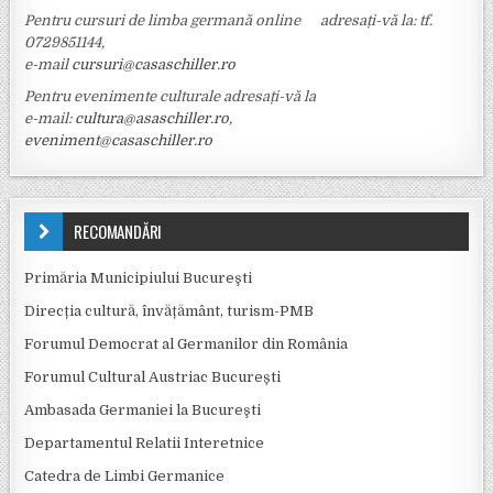
Pentru cursuri de limba germană online adresați-vă la: tf.
0729851144,
e-mail
cursuri@casaschiller.ro
Pentru evenimente culturale adresați-vă la
e-mail:
cultura@asaschiller.ro
,
eveniment@casaschiller.ro
RECOMANDĂRI
Primăria Municipiului Bucureşti
Direcția cultură, învățământ, turism-PMB
Forumul Democrat al Germanilor din România
Forumul Cultural Austriac București
Ambasada Germaniei la Bucureşti
Departamentul Relatii Interetnice
Catedra de Limbi Germanice