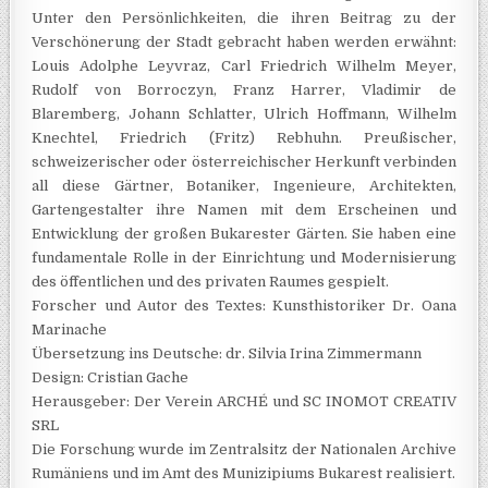
Unter den Persönlichkeiten, die ihren Beitrag zu der
Verschönerung der Stadt gebracht haben werden erwähnt:
Louis Adolphe Leyvraz, Carl Friedrich Wilhelm Meyer,
Rudolf von Borroczyn, Franz Harrer, Vladimir de
Blaremberg, Johann Schlatter, Ulrich Hoffmann, Wilhelm
Knechtel, Friedrich (Fritz) Rebhuhn. Preußischer,
schweizerischer oder österreichischer Herkunft verbinden
all diese Gärtner, Botaniker, Ingenieure, Architekten,
Gartengestalter ihre Namen mit dem Erscheinen und
Entwicklung der großen Bukarester Gärten. Sie haben eine
fundamentale Rolle in der Einrichtung und Modernisierung
des öffentlichen und des privaten Raumes gespielt.
Forscher und Autor des Textes: Kunsthistoriker Dr. Oana
Marinache
Übersetzung ins Deutsche: dr. Silvia Irina Zimmermann
Design: Cristian Gache
Herausgeber: Der Verein ARCHÉ und SC INOMOT CREATIV
SRL
Die Forschung wurde im Zentralsitz der Nationalen Archive
Rumäniens und im Amt des Munizipiums Bukarest realisiert.