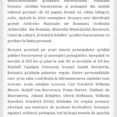
multiculturalitate: grădinarii Bucureștiului”, realizând
broșura „Grădini bucureștene și peisagiști din spațiul
cultural german”, de 32 pagini, format A5, ediție bilingvă,
color, tipărită în 1000 exemplare. Broșura este distribuită
gratuit Arhivelor Naționale a
le României, Ordinului
Arhitecților din România, Muzeului Municipiului București,
Casei de cultură „Friedrich Schiller”, școlilor bucureștene cu
predare în limba germană.
Broșura prezintă pe scurt istoria principalelor grădini
publice bucureștene și amenajări peisagistice, începând cu
secolul al XIX-lea și până în anii ’30 ai secolului al XX-lea:
Kiseleff, Cișmigiu, Cotroceni, Icoanei, Ioanid, Herăstrău,
Botanică, grădinile palatelor regale. Dintre personalitățile
care și-au adus contribuția la înfrumusețarea capitalei sunt
evocate: Louis Adolphe Leyvraz, Carl Friedrich Wilhelm
Meyer, Rudolf von Borroczyn, Franz Harrer, Vladimir de
Blaremberg, Johann Schlatter, Ulrich Hoffmann, Wilhelm
Knechtel, Friedrich (Fritz) Rebhuhn. De origine prusacă,
elvețiană sau austriacă, de profesie horticultori, botaniști,
ingineri, arhitecți, peisagiști, toți își leagă numele de apariția