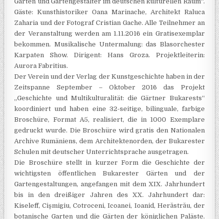
Gärten und Gartengestalter im deutschen kulturellen Raum“.
Gäste: Kunsthistoriker Oana Marinache, Architekt Raluca
Zaharia und der Fotograf Cristian Gache. Alle Teilnehmer an
der Veranstaltung werden am 1.11.2016 ein Gratisexemplar
bekommen. Musikalische Untermalung: das Blasorchester
Karpaten Show. Dirigent: Hans Groza. Projektleiterin:
Aurora Fabritius.
Der Verein und der Verlag der Kunstgeschichte haben in der
Zeitspanne September – Oktober 2016 das Projekt
„Geschichte und Multikulturalität: die Gärtner Bukarests“
koordiniert und haben eine 32-seitige, bilinguale, farbige
Broschüre, Format A5, realisiert, die in 1000 Exemplare
gedruckt wurde. Die Broschüre wird gratis den Nationalen
Archive Rumäniens, dem Architektenorden, der Bukarester
Schulen mit deutscher Unterrichtsprache ausgetragen.
Die Broschüre stellt in kurzer Form die Geschichte der
wichtigsten öffentlichen Bukarester Gärten und der
Gartengestaltungen, angefangen mit dem XIX. Jahrhundert
bis in den dreißiger Jahren des XX. Jahrhundert dar:
Kiseleff, Cişmigiu, Cotroceni, Icoanei, Ioanid, Herăstrău, der
botanische Garten und die Gärten der königlichen Paläste.