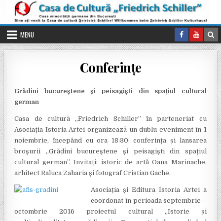
Skip to content
MENU
Conferinţe
Grădini bucureștene și peisagiști din spațiul cultural
german
Casa de cultură „Friedrich Schiller” în parteneriat cu
Asociația Istoria Artei organizează un dublu eveniment în 1
noiembrie, începând cu ora 18:30: conferința și lansarea
broșurii „Grădini bucureștene și peisagiști din spațiul
cultural german”. Invitați: istoric de artă Oana Marinache,
arhitect Raluca Zaharia și fotograf Cristian Gache.
Asociația și Editura Istoria Artei a
coordonat în perioada septembrie –
octombrie 2016 proiectul cultural „Istorie și