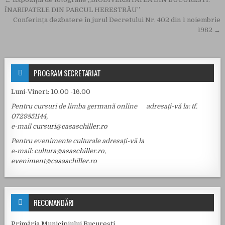
Navigare în articole
ÎNARIPATELE DIN PARCUL HERESTRĂU”
Conferința dezbatere în jurul Decretului Nr. 402 din 1 noiembrie
1982 →
PROGRAM SECRETARIAT
Luni-Vineri: 10.00 -16.00
Pentru cursuri de limba germană online adresați-vă la: tf.
0729851144,
e-mail
cursuri@casaschiller.ro
Pentru evenimente culturale adresați-vă la
e-mail:
cultura@asaschiller.ro
,
eveniment@casaschiller.ro
RECOMANDĂRI
Primăria Municipiului Bucureşti