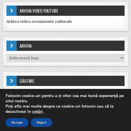
ARHIVA VIDEO YOUTUBE
Arhiva video evenimente culturale
ARHIVA
Arhiva
CĂUTARE
Caută după:
Folosim cookie-uri pentru a-ți oferi cea mai bună experiență pe
situl nostru.
Poți afla mai multe despre ce cookie-uri folosim sau să le
dezactivezi în
setări
.
Copyright © 2026 Casa de Cultură Friedrich Schiller
Accept
Reject
Design by ThemesDNA.com