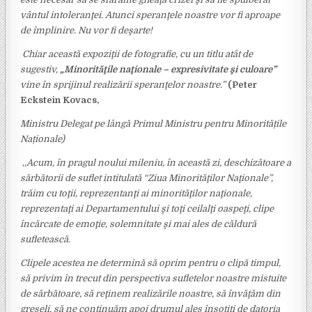
vântul intoleranţei.
Atunci speranţele noastre vor fi aproape
de împlinire. Nu vor fi deşarte!
Chiar această expoziţii de fotografie, cu un titlu atât de
sugestiv,
„
Minorităţile naţionale – expresivitate şi culoare”
vine în sprijinul realizării speranţelor noastre.”
(Peter
Eckstein Kovacs,
Ministru Delegat pe lângă Primul Ministru pentru Minoritățile
Naționale)
„
Acum, în pragul noului mileniu, în această zi, deschizătoare a
sărbătorii de suflet intitulată “Ziua Minorităţilor Naţionale”,
trăim cu toţii, reprezentanţi ai minorităţilor naţionale,
reprezentaţi ai Departamentului şi toţi ceilalţi oaspeţi, clipe
încărcate de emoţie, solemnitate şi mai ales de căldură
sufletească.
Clipele acestea ne determină să oprim pentru o clipă timpul,
să privim în trecut din perspectiva sufletelor noastre mistuite
de sărbătoare, să reţinem realizările noastre, să învăţăm din
greşeli, să ne continuăm apoi drumul ales însoţiţi de datoria