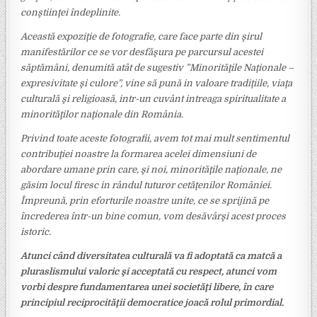
conştiinţei îndeplinite.
Această expoziţie de fotografie, care face parte din şirul
manifestărilor ce se vor desfăşura pe parcursul acestei
săptămâni, denumită atât de sugestiv ”Minorităţile Naţionale –
expresivitate şi culore”, vine să pună in valoare tradiţiile, viaţa
culturală şi religioasă, intr-un cuvânt intreaga spiritualitate a
minorităţilor naţionale din România.
Privind toate aceste fotografii, avem tot mai mult sentimentul
contribuţiei noastre la formarea acelei dimensiuni de
abordare umane prin care, şi noi, minorităţile naţionale, ne
găsim locul firesc in rândul tuturor cetăţenilor României.
Împreună, prin eforturile noastre unite, ce se sprijină pe
încrederea într-un bine comun, vom desăvârşi acest proces
istoric.
Atunci când diversitatea culturală va fi adoptată ca matcă a
pluraslismului valoric şi acceptată cu respect, atunci vom
vorbi despre fundamentarea unei societăţi libere, în care
principiul reciprocităţii democratice joacă rolul primordial.