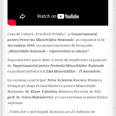
Casa de Cultură „Friedrich Schiller“ și
Departamentul
pentru Protecția Minorităților Naționale
au organizat în
13
decembrie 1999
,
vernisajul expoziției de fotografie:
„
Minoritățile Naționale – expresivitate și culoare”.
Expoziția face parte dintr-o serie de manifestări organizate
de
Departamentul pentru Protecția Minorităților Naționale
cu prilejul sărbătoririi
Zilei Minorităților
–
17 decembrie.
La vernisaj a participat
Péter Eckstein Kovács,
Ministru
Delegat pe lângă Primul Ministru pentru Minoritățile
Naționale,
dr. Klaus Fabritius
, Ministru Secretar de Stat,
prof. dr. Gelcu Maksutovici
și reprezentanți ai minorităților
naționale.
„
Trăim într-o ţară bogată. România are 23 milioane de