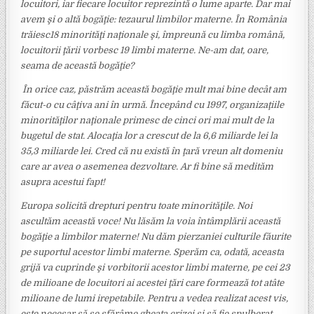
locuitori, iar fiecare locuitor reprezintă o lume aparte. Dar mai
avem şi o altă bogăţie: tezaurul limbilor materne. În România
trăiesc18 minorităţi naţionale şi, împreună cu limba română,
locuitorii ţării vorbesc 19 limbi materne. Ne-am dat, oare,
seama de această bogăţie?
În orice caz, păstrăm această bogăţie mult mai bine decât am
făcut-o cu câţiva ani în urmă. Începând cu 1997, organizaţiile
minorităţilor naţionale primesc de cinci ori mai mult de la
bugetul de stat. Alocaţia lor a crescut de la 6,6 miliarde lei la
35,3 miliarde lei. Cred că nu există în ţară vreun alt domeniu
care ar avea o asemenea dezvoltare. Ar fi bine să medităm
asupra acestui fapt!
Europa solicită drepturi pentru toate minorităţile. Noi
ascultăm această voce! Nu lăsăm la voia întâmplării această
bogăţie a limbilor materne! Nu dăm pierzaniei culturile făurite
pe suportul acestor limbi materne. Sperăm ca, odată, aceasta
grijă va cuprinde şi vorbitorii acestor limbi materne, pe cei 23
de milioane de locuitori ai acestei ţări care formează tot atâte
milioane de lumi irepetabile. Pentru a vedea realizat acest vis,
este necesar să se sfărâme gheaţa crizei şi să fie spulberat