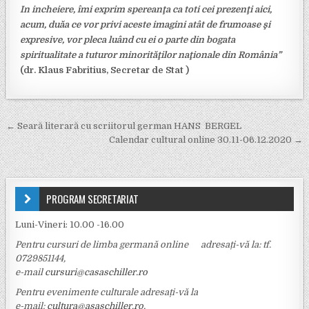
In incheiere, îmi exprim spereanţa ca toti cei prezenţi aici,
acum, duăa ce vor privi aceste imagini atât de frumoase şi
expresive, vor pleca luând cu ei o parte din bogata
spiritualitate a tuturor minorităţilor naţionale din România”
(dr. Klaus Fabritius, Secretar de Stat )
Navigare în articole
← Seară literară cu scriitorul german HANS BERGEL
Calendar cultural online 30.11-06.12.2020 →
PROGRAM SECRETARIAT
Luni-Vineri: 10.00 -16.00
Pentru cursuri de limba germană online adresați-vă la: tf.
0729851144,
e-mail
cursuri@casaschiller.ro
Pentru evenimente culturale adresați-vă la
e-mail:
cultura@asaschiller.ro
,