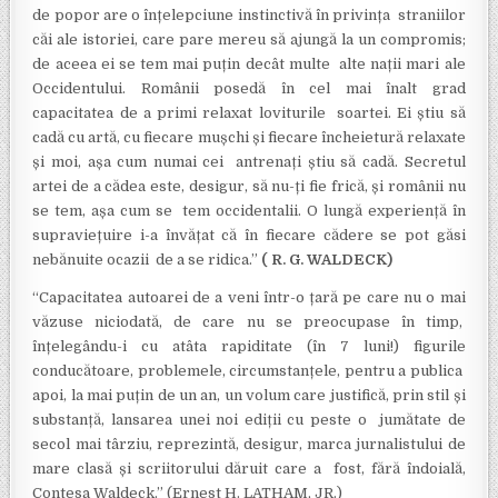
de popor are o înțelepciune instinctivă în privința straniilor
căi ale istoriei, care pare mereu să ajungă la un compromis;
de aceea ei se tem mai puțin decât multe alte nații mari ale
Occidentului. Românii posedă în cel mai înalt grad
capacitatea de a primi relaxat loviturile soartei. Ei știu să
cadă cu artă, cu fiecare mușchi și fiecare încheietură relaxate
și moi, așa cum numai cei antrenați știu să cadă. Secretul
artei de a cădea este, desigur, să nu-ți fie frică, și românii nu
se tem, așa cum se tem occidentalii. O lungă experiență în
supraviețuire i-a învățat că în fiecare cădere se pot găsi
nebănuite ocazii de a se ridica.”
( R. G. WALDECK)
“Capacitatea autoarei de a veni într-o țară pe care nu o mai
văzuse niciodată, de care nu se preocupase în timp,
înțelegându-i cu atâta rapiditate (în 7 luni!) figurile
conducătoare, problemele, circumstanțele, pentru a publica
apoi, la mai puțin de un an, un volum care justifică, prin stil și
substanță, lansarea unei noi ediții cu peste o jumătate de
secol mai târziu, reprezintă, desigur, marca jurnalistului de
mare clasă și scriitorului dăruit care a fost, fără îndoială,
Contesa Waldeck.” (Ernest H. LATHAM, JR.)