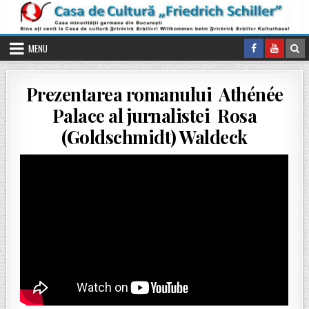
Skip to content
MENU
Prezentarea romanului Athénée
Palace al jurnalistei Rosa
(Goldschmidt) Waldeck