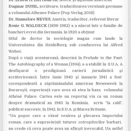
Dagmar DUSIL,
scriitoare, traducătoarea versiunii germane
a volumului Athenee Palace (Pop Verlag 2018)
Dr. Hannelore NEVES
, Austria, traducător, referent literar
Rosie G. WALDECK
(1898-1982) s-a născut într-o familie de
bancheri evrei din Germania. în 1920 a obținut
titlul de doctor în sociologie magna cum laude la
Universitatea din Heidelberg sub conducerea lui Alfred
Weber.
După o viață aventuroasă, descrisă în Prelude to the Past:
The Autobiography of a Woman (1934), s-a stabilit în S.U.A. A
desfășurat o prodigioasă carieră jurnalistică și
scriitoricească. Între iunie 1940 și ianuarie 1941 a fost
corespondentă a săptămânalului american Newsweek la
București, experiență care avea să stea la baza volumului
Athéné Palace. Cartea este un reportaj viu ca un roman
despre dramaticul an 1940 în România, scris “la cald”,
publicat succesiv, în 1942, în S.U.A. și Marea Britanie.
“Un popor care a văzut venirea și plecarea Imperiului
roman, care a supraviețuit tuturor cotropitorilor barbari,
nu crede că ceva poate avea un sfârșit irevocabil. Un astfel