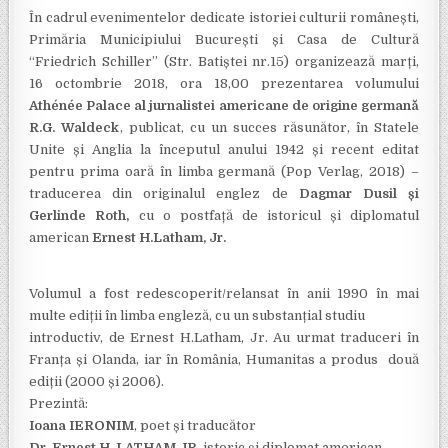
În cadrul evenimentelor dedicate istoriei culturii românești,
Primăria Municipiului București și Casa de Cultură
“Friedrich Schiller” (Str. Batiștei nr.15) organizează marți,
16 octombrie 2018, ora 18,00 prezentarea volumului
Athénée Palace al jurnalistei americane de origine germană
R.G. Waldeck
, publicat, cu un succes răsunător, în Statele
Unite și Anglia la începutul anului 1942 și recent editat
pentru prima oară în limba germană (Pop Verlag, 2018) –
traducerea din originalul englez de
Dagmar Dusil și
Gerlinde Roth,
cu o postfață de istoricul și diplomatul
american
Ernest H.Latham, Jr.
Volumul a fost redescoperit/relansat în anii 1990 în mai
multe ediții în limba engleză, cu un substanțial studiu
introductiv, de Ernest H.Latham, Jr. Au urmat traduceri în
Franța și Olanda, iar în România, Humanitas a produs două
ediții (2000 și 2006).
Prezintă:
Ioana IERONIM
, poet și traducător
Dr. Ernest H. LATHAM JR
, istoric și diplomat american