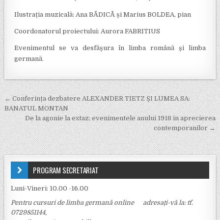
Ilustrația muzicală: Ana BĂDICĂ și Marius BOLDEA, pian
Coordonatorul proiectului: Aurora FABRITIUS
Evenimentul se va desfășura în limba română și limba
germană.
Navigare în articole
← Conferința dezbatere ALEXANDER TIETZ ȘI LUMEA SA:
BANATUL MONTAN
De la agonie la extaz; evenimentele anului 1918 in aprecierea
contemporanilor →
PROGRAM SECRETARIAT
Luni-Vineri: 10.00 -16.00
Pentru cursuri de limba germană online adresați-vă la: tf.
0729851144,