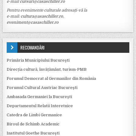
e-mail
cursuri@casaschiller.ro
Pentru evenimente culturale adresați-vă la
e-mail:
cultura@asaschiller.ro
,
eveniment@casaschiller.ro
RECOMANDĂRI
Primăria Municipiului Bucureşti
Direcția cultură, învățământ, turism-PMB
Forumul Democrat al Germanilor din România
Forumul Cultural Austriac București
Ambasada Germaniei la Bucureşti
Departamentul Relatii Interetnice
Catedra de Limbi Germanice
Biroul de Schimb Academic
Institutul Goethe Bucureşti