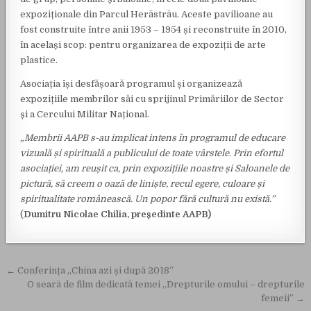
expoziționale din Parcul Herăstrău. Aceste pavilioane au
fost construite între anii 1953 – 1954 și reconstruite în 2010,
în același scop: pentru organizarea de expoziții de arte
plastice.
Asociația își desfășoară programul și organizează
expozițiile membrilor săi cu sprijinul Primăriilor de Sector
și a Cercului Militar Național.
„Membrii AAPB s-au implicat intens în programul de educare
vizuală și spirituală a publicului de toate vârstele. Prin efortul
asociației, am reușit ca, prin expozițiile noastre și Saloanele de
pictură, să creem o oază de liniște, recul egere, culoare și
spiritualitate românească. Un popor fără cultură nu există.”
(
Dumitru Nicolae Chilia, președinte AAPB)
Navigare în articole
← Conferința „China azi și după 2018”
O seară de film dedicată temei „Drepturile omului – drepturile
femeii” →