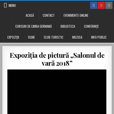
Skip to content
MENU
ACASĂ
CONTACT
EVENIMENTE ONLINE
CURSURI DE LIMBA GERMANĂ
BIBLIOTECA
CONFERINŢE
EXPOZIȚII
FILME
CLUB TURISTIC
MUZICA
INFO PUBLIC
Expoziţia de pictură „Salonul de
vară 2018”