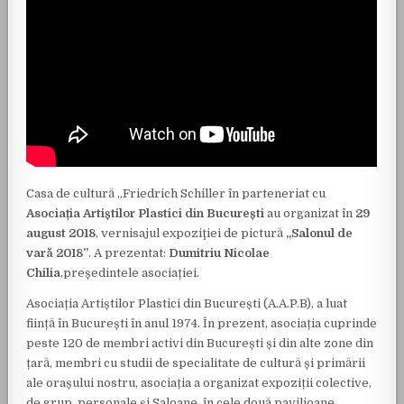
Casa de cultură „Friedrich Schiller în parteneriat cu
Asociația Artiștilor Plastici din București
au organizat în
29
august 2018
, vernisajul expoziţiei de pictură
„Salonul de
vară 2018”
. A prezentat:
Dumitriu Nicolae
Chilia
,președintele asociației.
Asociația Artiștilor Plastici din București (A.A.P.B), a luat
ființă în București în anul 1974. În prezent, asociația cuprinde
peste 120 de membri activi din București și din alte zone din
țară, membri cu studii de specialitate de cultură și primării
ale orașului nostru, asociația a organizat expoziții colective,
de grup, personale și Saloane, în cele două pavilioane