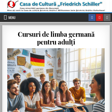
Skip to content
MENU
Cursuri de limba germană
pentru adulți