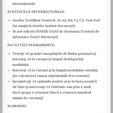
internaționale
ATESTATELE INTERNAŢIONALE:
Goethe Zertifikat Deutsch: A1, A2, B2, C1, C2, Test DaF
(se susțin la Goethe Institut București)
Se pot solicita BURSE DAAD în Germania (Centrul de
Informare DAAD Bucureşti)
FACILITĂŢI PERMANENTE:
Testaţi-vă gratuit cunoştinţele de limba germană şi
înscrieţi-vă la cursuri în timpul desfăşurării
modulului.
Înscrieţi-vă la cursuri şi în timpul modulului cursului
(se calculează numai săptămânile frecventate).
Înregistraţi-vă opţiunile pentru orar în baza noastră
de date şi interesaţi-vă telefonic sau prin e-mail,
dacă grupa s-a format (dacă s-a înscris numărul
minim de cursanţi).
BONUSURI