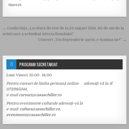
tineret.
Navigare în articole
← Conferința „Lovitura de stat de la 23 august 1944. 80 de ani de la
actul care a schimbat istoria României”
Concert „Un Septembrie auriu, e toamna iar!” →
PROGRAM SECRETARIAT
Luni-Vineri: 10.00 -16.00
Pentru cursuri de limba germană online adresați-vă la: tf.
0729851144,
e-mail
cursuri@casaschiller.ro
Pentru evenimente culturale adresați-vă la
e-mail:
cultura@asaschiller.ro
,
eveniment@casaschiller.ro