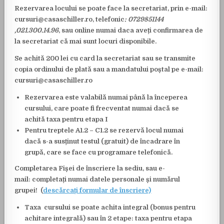
Rezervarea locului
se poate face la secretariat, prin e-mail:
cursuri@casaschiller.ro, telefonic
: 0729851144
,
021.300.14.96
, sau
online
numai daca aveți confirmarea de
la secretariat că mai sunt locuri disponibile.
Se achită
200 lei
cu
card la secretariat sau se transmite
copia ordinului de plată sau a mandatului poștal pe e-mail:
cursuri@casaschiller.ro
Rezervarea este valabilă numai până la începerea
cursului, care poate fi frecventat numai dacă se
achită taxa pentru etapa I
Pentru treptele A1.2 – C1.2 se rezervă
locul
numai
dacă s-a susținut testul (gratuit) de încadrare în
grupă, care se face cu programare telefonică.
Completarea Fișei de înscriere la sediu, sau e-
mail
:
completați numai datele personale și numărul
grupei!
(
descărcați formular de înscriere)
Taxa cursului se poate achita integral
(
bonus pentru
achitare integrală)
sau în 2 etape: taxa pentru etapa