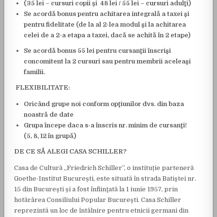
(35 lei – cursuri copii și 48 lei / 55 lei – cursuri adulţi)
Se acordă bonus pentru achitarea integrală a taxei şi
pentru fidelitate (de la al 2-lea modul şi la achitarea
celei de a 2-a etapa a taxei, dacă se achită în 2 etape)
Se acordă
bonus 55 lei pentru cursanţii înscrişi
concomitent la 2 cursuri sau pentru membrii aceleaşi
familii.
FLEXIBILITATE:
Oricând grupe noi conform opţiunilor dvs. din baza
noastră de date
Grupa începe
daca s-a înscris nr. minim de cursanţi!
(5, 8, 12 în grupă)
DE CE SĂ ALEGI CASA SCHILLER?
Casa de Cultură „Friedrich Schiller”, o instituție parteneră
Goethe-Institut București, este situată în strada Batiştei nr.
15 din Bucureşti și a fost înfiinţată la 1 iunie 1957, prin
hotărârea Consiliului Popular Bucureşti. Casa Schiller
reprezintă un loc de întâlnire pentru etnicii germani din