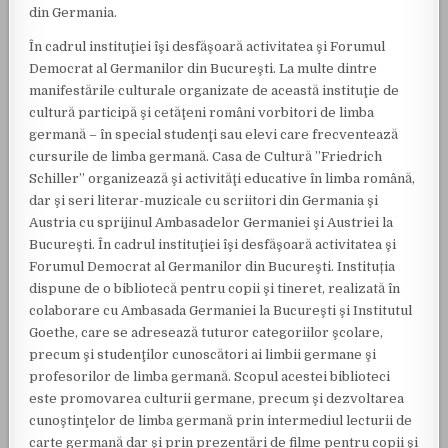
din Germania.
În cadrul instituţiei îşi desfăşoară activitatea şi Forumul
Democrat al Germanilor din Bucureşti. La multe dintre
manifestările culturale organizate de această instituţie de
cultură participă şi cetăţeni români vorbitori de limba
germană – în special studenţi sau elevi care frecventează
cursurile de limba germană. Casa de Cultură ”Friedrich
Schiller” organizează şi activităţi educative în limba română,
dar şi seri literar-muzicale cu scriitori din Germania şi
Austria cu sprijinul Ambasadelor Germaniei şi Austriei la
Bucureşti. În cadrul instituţiei îşi desfăşoară activitatea şi
Forumul Democrat al Germanilor din Bucureşti. Instituția
dispune de o bibliotecă pentru copii şi tineret, realizată în
colaborare cu Ambasada Germaniei la Bucureşti şi Institutul
Goethe, care se adresează tuturor categoriilor şcolare,
precum şi studenţilor cunoscători ai limbii germane şi
profesorilor de limba germană. Scopul acestei biblioteci
este promovarea culturii germane, precum şi dezvoltarea
cunoştinţelor de limba germană prin intermediul lecturii de
carte germană dar şi prin prezentări de filme pentru copii şi