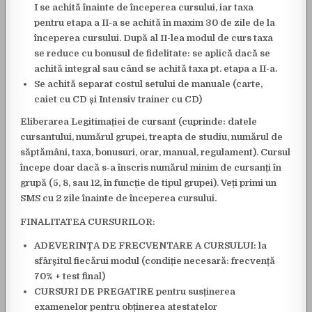
I se achită înainte de începerea cursului, iar taxa
pentru etapa a II-a se achită în maxim 30 de zile de la
începerea cursului. După al II-lea modul de curs taxa
se reduce cu
bonusul de fidelitate:
se aplică dacă se
achită integral sau când se achită taxa pt. etapa a II-a.
Se achită separat costul setului de manuale
(carte,
caiet cu CD și Intensiv trainer cu CD)
Eliberarea Legitimației de cursant
(cuprinde
: datele
cursantului,
numărul grupei, treapta de studiu, numărul de
săptămâni, taxa, bonusuri, orar, manual, regulament).
Cursul
începe doar dacă s-a înscris numărul minim de cursanți în
grupă (5, 8, sau 12, în funcție de tipul grupei).
Veți primi un
SMS cu 2 zile înainte de începerea cursului.
FINALITATEA CURSURILOR:
ADEVERINŢA DE FRECVENTARE A CURSULUI: la
sfârșitul fiecărui modul (condiție necesară: frecvență
70% + test final)
CURSURI DE PREGATIRE pentru susținerea
examenelor pentru obținerea atestatelor