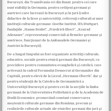
Bucureşti, din Transilvania ori din Banat, pentru cei care
sunt stabiliţi în Germania, pentru cetăţeni germani şi
austrieci care lucrează în Bucureşti şi în ţară (cadre
didactice de la licee şi universităţi, referenţi culturali ai unor
instituţii culturale germane: Goethe Institut, IFA Stuttgart,
fundaţiile „Hanns Seidel”, „Friedrich Ebert”, „Konrad
Adenauer”, reprezentanţi comerciali ai firmelor germane şi
austriece, funcţionari de la Ambasadele Germaniei şi
Austriei la Bucureşti).
De-a lungul timpului au fost organizate activităţi culturale,
educative, sociale pentru etnicii germani din Bucureşti, cu
precădere pentru comunitatea evanghelică şi catolică, care
activează în cadrul Forumului Democrat al Germanilor din
Capitală, pentru elevii de la Liceul „Hermann Oberth”, dar şi
pentru studenţii de la Catedra de Germanistică a
Universităţii Bucureşti şi pentru cei de la secţiile în limba
germană de la Universitatea Politehnică şi de la Academia de
Studii Economice, promovând constant conservarea
moştenirii culturale germane din România, precum şi
realizările culturale actuale ale etnicilor germani din ţară şi