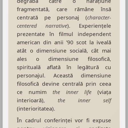
degrabă către o naraţiune
fragmentată, care rămâne însă
centrată pe personaj (
character-
centered narrative
). Experienţele
prezentate în filmul independent
american din anii ’90 scot la iveală
atât o dimensiune socială, cât mai
ales o dimensiune filosofică,
spirituală aflată în legătură cu
personajul. Această dimensiune
filosofică devine centrală prin ceea
ce numim
the inner life
(viaţa
interioară),
the inner self
(interioritatea).
În cadrul conferinței vor fi expuse