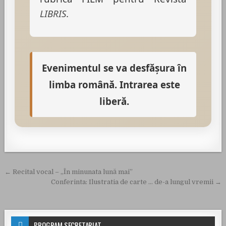
LIBRIS
.
Evenimentul se va desfăşura în
limba română. Intrarea este
liberă.
Navigare în articole
← Recital vocal – „În minunata lună mai”
Conferinta: Ilustratia de carte … de-a lungul vremii →
PROGRAM SECRETARIAT