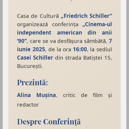
Casa de Cultură
„Friedrich Schiller”
organizează conferința
„Cinema-ul
independent american din anii
’90”
, care se va desfășura sâmbătă,
7
iunie 2025
, de la ora
16:00
, la sediul
Casei Schiller
din strada Batiștei 15,
București.
Prezintă:
Alina Mușina
, critic de film și
redactor
Despre Conferință