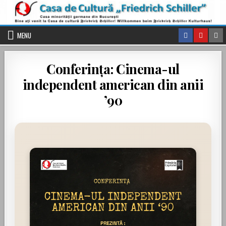
Skip to content
MENU
Conferința: Cinema-ul
independent american din anii
’90