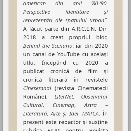
american din anii ’80-’90.
Perspective identitare şi
reprezentări ale spaţiului urban”
.
A făcut parte din A.R.C.E.N. Din
2018 a creat propriul blog
Behind the Scenario
, iar din 2020
un canal de YouTube cu acelaşi
titlu. Începând cu 2020 a
publicat cronică de film și
cronică literară în revistele
Cinesemnal
(revista Cinematecii
Române),
LiterNet
,
Observator
Cultural
,
Cinemap
,
Astra –
Literatură, Arte și Idei
,
MATCA
. În
prezent este redactor și susține
rubrica FILM pentru Revista