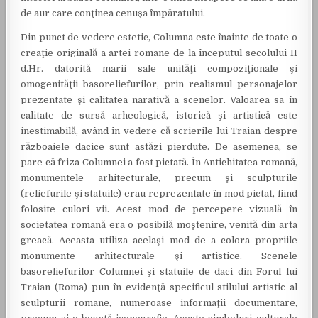
de aur care conţinea cenuşa împăratului.
Din punct de vedere estetic, Columna este înainte de toate o
creaţie originală a artei romane de la începutul secolului II
d.Hr. datorită marii sale unităţi compoziţionale şi
omogenităţii basoreliefurilor, prin realismul personajelor
prezentate şi calitatea narativă a scenelor. Valoarea sa în
calitate de sursă arheologică, istorică şi artistică este
inestimabilă, având în vedere că scrierile lui Traian despre
războaiele dacice sunt astăzi pierdute. De asemenea, se
pare că friza Columnei a fost pictată. În Antichitatea romană,
monumentele arhitecturale, precum şi sculpturile
(reliefurile şi statuile) erau reprezentate în mod pictat, fiind
folosite culori vii. Acest mod de percepere vizuală în
societatea romană era o posibilă moştenire, venită din arta
greacă. Aceasta utiliza acelaşi mod de a colora propriile
monumente arhitecturale şi artistice. Scenele
basoreliefurilor Columnei şi statuile de daci din Forul lui
Traian (Roma) pun în evidenţă specificul stilului artistic al
sculpturii romane, numeroase informaţii documentare,