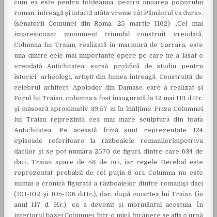
cum ea este pentru totdeauna, pentru onoarea poporului
roman, întreagă și intactă atâta vreme cât Pământul va dura».
(senatorii Comunei din Roma, 25 martie 1162) „Cel mai
impresionant monument triumfal construit vreodată,
Columna lui Traian, realizată în marmură de Carrara, este
una dintre cele mai importante opere pe care ne-a lăsat-o
vreodată Antichitatea, sursă prolifică de studiu pentru
istorici, arheologi, artişti din lumea întreagă. Construită de
celebrul arhitect, Apolodor din Damasc, care a realizat şi
Forul lui Traian, columna a fost inaugurată la 12 mai 113 d.Hr.
şi măsoară aproximativ 39,57 m în înălţime. Friza Columnei
lui Traian reprezintă cea mai mare sculptură din toată
Antichitatea. Pe această friză sunt reprezentate 124
episoade referitoare la războaiele romanilorîmpotriva
dacilor şi se pot număra 2570 de figuri, dintre care 634 de
daci. Traian apare de 58 de ori, iar regele Decebal este
reprezentat probabil de cel puţin 8 ori. Columna nu este
numai o cronică figurată a războaielor dintre romanişi daci
(101-102 şi 105-106 d.Hr.), dar, după moartea lui Traian (în
anul 117 d. Hr.), ea a devenit şi mormântul acestuia. În
interiorul bazei Columnei, într-o mică încăpere se afla o urnă