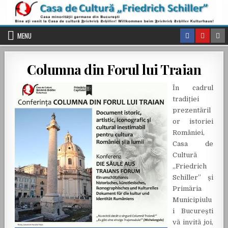
Skip to content
MENU
Columna din Forul lui Traian
Î
n cadrul
tradiției
prezentăril
or istoriei
României,
Casa de
Cultură
„Friedrich
Schiller” și
Primăria
Municipiulu
i București
vă invită joi,