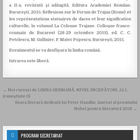
a II-a, revăzută şi adăugită, Editura Academiei Române,
București, 2015; Réflexions sur le Forum de Trajan (Rome) et
les représentations statuaires de daces et leur signification
culturelle, în volumul La Colonne Trajane. Colloque franco-
roumain de Bucarest (28-29 octombre 2013), ed. C. C.
Petolescu, M. Gallinier, F. Matei-Popescu, București, 2015.
Evenimentul se va desfășura în limba română.
Intrarea este liberă.
Navigare în articole
← Noi cursuri de LIMBA GERMANĂ, NIVEL ÎNCEPĂTORI, A1.1.
(cunoștinte 0)
Seara literară dedicată lui Peter Handke, laureat al premiului
Nobel pentru literatură 2019 →
PROGRAM SECRETARIAT