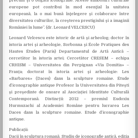
precum şi o bogată iconografie. Aceste simboluri culturale
europene pot contribui în mod esenţial la unitatea
europeană, la o mai bună înţelegere şi colaborare între
diversitatea culturilor, la creşterea prestigiului şi a imaginii
României în lume”. (dr. Leonard VELCESCU)
Leonard Velcescu este istoric de artă și arheolog; doctor în
istoria artei și arheologie, Sorbonna și École Pratiques des
Hautes Études (Paris) Departamentul de Artă Antică –
cercetător în istoria artei; Cercetător CRESEM – echipa
CRHISM – Universitatea din Perpignan «Via Domitia» –
Franța; doctorat în istoria artei și arheologie: Les
«Barbares» (Daces) dans la sculpture romaine. Étude
d’iconographie antique Profesor la Universitatea din Pitești
și președinte de onoare al Asociației Identitate Culturală
Contemporană. Distincții: 2012 – premiul Eudoxiu
Hurmuzachi al Academiei Române pentru lucrarea Les
Daces dans la sculpture romaine. Etude d’iconographie
antique.
Publicații:
Dacii în sculptura romană. Studiu de iconografie antică, ediţia