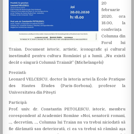
20
februarie
2020, ora
18.00, la
conferința
Columna din
Forul lui
Traian. Document istoric, artistic, iconografic și cultural
inestimabil pentru cultura României și a lumii. „Nu există
decât o singură Columnă Traiană!” (Michelangelo)
Prezintă:
Leonard VELCESCU, doctor în istoria artei la École Pratique
des Hautes Études (Paris-Sorbona), profesor la
Universitatea din Pitești
Participă:
Prof. univ. dr. Constantin PETOLESCU, istoric, membru
corespondent al Academiei Române «Noi, senatorii romani,
…, decretăm, …, Columna lui Traian nu va trebui niciodată să
fie dărâmată sau deteriorată, ci ea va trebui să rămână așa