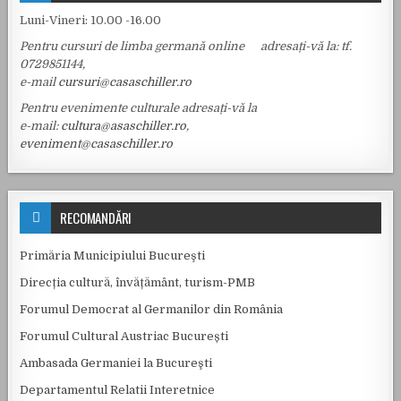
Luni-Vineri: 10.00 -16.00
Pentru cursuri de limba germană online adresați-vă la: tf.
0729851144,
e-mail
cursuri@casaschiller.ro
Pentru evenimente culturale adresați-vă la
e-mail:
cultura@asaschiller.ro
,
eveniment@casaschiller.ro
RECOMANDĂRI
Primăria Municipiului Bucureşti
Direcția cultură, învățământ, turism-PMB
Forumul Democrat al Germanilor din România
Forumul Cultural Austriac București
Ambasada Germaniei la Bucureşti
Departamentul Relatii Interetnice