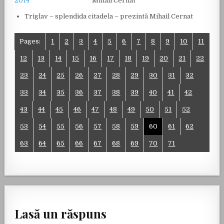
Mihail Cernat
Triglav – splendida citadela – prezintă Mihail Cernat
Pages:
1
2
3
4
5
6
7
8
9
10
11
12
13
14
15
16
17
18
19
20
21
22
23
24
25
26
27
28
29
30
31
32
33
34
35
36
37
38
39
40
41
42
43
44
45
46
47
48
49
50
51
52
53
54
55
56
57
58
59
60
61
62
63
64
65
66
67
68
69
70
71
Lasă un răspuns