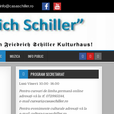
info@casaschiller.ro
IC
MUZICA
INFO PUBLIC
PROGRAM SECRETARIAT
Luni-Vineri: 10.00 -16.00
Pentru cursuri de limba germană online
adresați-vă la: tf.
0729851144,
e-mail
cursuri@casaschiller.ro
Pentru evenimente culturale adresați-vă la
e-mail:
cultura@asaschiller.ro
,