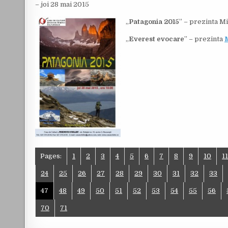
– joi 28 mai 2015
„
Patagonia 2015
” – prezinta Mi
„
Everest evocare
” – prezinta
M
Pages:
1
2
3
4
5
6
7
8
9
10
1
24
25
26
27
28
29
30
31
32
33
47
48
49
50
51
52
53
54
55
56
70
71