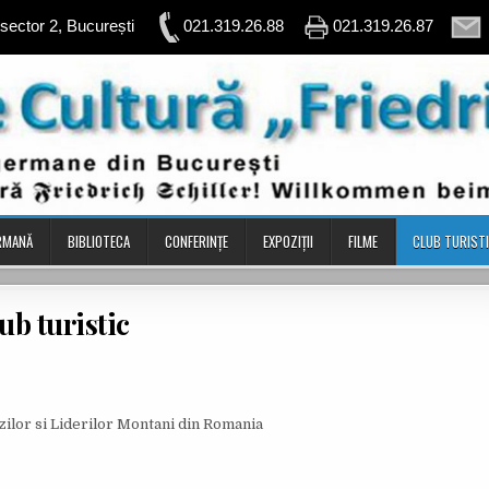
, sector 2, București
021.319.26.88
021.319.26.87
ERMANĂ
BIBLIOTECA
CONFERINŢE
EXPOZIȚII
FILME
CLUB TURIST
ub turistic
zilor si Liderilor Montani din Romania