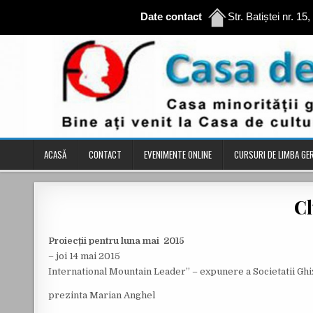
Date contact
Str. Batiștei nr. 15
Skip to content
ACASĂ
CONTACT
EVENIMENTE ONLINE
CURSURI DE LIMBA G
Cl
Proiecții pentru luna mai 2015
– joi 14 mai 2015
International Mountain Leader” – expunere a Societatii Ghi
prezinta Marian Anghel