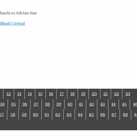
haela si Adrian Gaz
ihail Cernat
1
12
13
14
15
16
17
18
19
20
21
22
23
34
35
36
37
38
39
40
41
42
43
44
45
4
57
58
59
60
61
62
63
64
65
66
67
68
6