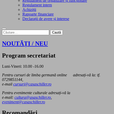
Regulament de organizare și funcționare
Regulament intern
Achiziții
Rapoarte financiare
Declarații de avere și interese
Caută
după:
NOUTĂȚI / NEU
Program secretariat
Luni-Vineri: 10.00 -16.00
Pentru cursuri de limba germană online adresați-vă la: tf.
0729851144,
e-mail
cursuri@casaschiller.ro
Pentru evenimente culturale adresați-vă la
e-mail:
cultura@asaschiller.ro
,
eveniment@casaschiller.ro
Recomandări