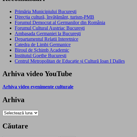
Primăria Municipiului Bucureşti
Direcția cultură, învățământ, turism-PMB
Forumul Democrat al Germanilor din România
Forumul Cultural Austriac București
Ambasada Germaniei la Bucureşti
Departamentul Relatii Interetnice
Catedra de Limbi Germanice
Biroul de Schimb Academic
Institutul Goethe Bucureşti
Centrul Metropolitan de Educație și Cultură Ioan I Dalles
Arhiva video YouTube
Arhiva video evenimente culturale
Arhiva
Arhiva
Căutare