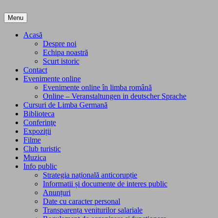
Skip
to
Menu
content
Acasă
Despre noi
Echipa noastră
Scurt istoric
Contact
Evenimente online
Evenimente online în limba română
Online – Veranstaltungen in deutscher Sprache
Cursuri de Limba Germană
Biblioteca
Conferinţe
Expoziții
Filme
Club turistic
Muzica
Info public
Strategia națională anticorupție
Informatii și documente de interes public
Anunțuri
Date cu caracter personal
Transparența veniturilor salariale