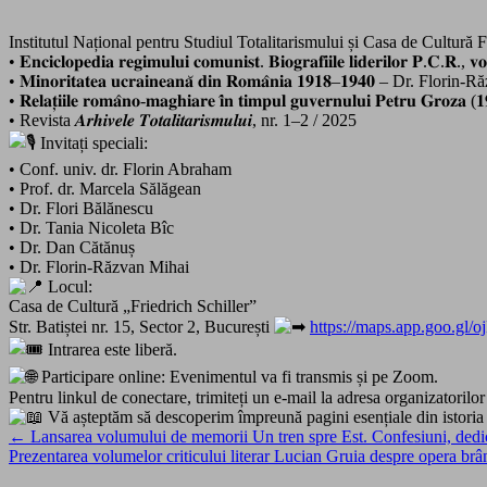
Institutul Național pentru Studiul Totalitarismului și
Casa de Cultură Fr
• 𝐄𝐧𝐜𝐢𝐜𝐥𝐨𝐩𝐞𝐝𝐢𝐚 𝐫𝐞𝐠𝐢𝐦𝐮𝐥𝐮𝐢 𝐜𝐨𝐦𝐮𝐧𝐢𝐬𝐭. 𝐁𝐢𝐨𝐠𝐫𝐚𝐟𝐢𝐢𝐥𝐞 𝐥𝐢𝐝𝐞𝐫𝐢𝐥𝐨
• 𝐌𝐢𝐧𝐨𝐫𝐢𝐭𝐚𝐭𝐞𝐚 𝐮𝐜𝐫𝐚𝐢𝐧𝐞𝐚𝐧𝐚̆ 𝐝𝐢𝐧 𝐑𝐨𝐦𝐚̂𝐧𝐢𝐚 𝟏𝟗𝟏𝟖–𝟏𝟗𝟒𝟎 – Dr. Flo
• 𝐑𝐞𝐥𝐚𝐭̦𝐢𝐢𝐥𝐞 𝐫𝐨𝐦𝐚̂𝐧𝐨‑𝐦𝐚𝐠𝐡𝐢𝐚𝐫𝐞 𝐢̂𝐧 𝐭𝐢𝐦𝐩𝐮𝐥 𝐠𝐮𝐯𝐞𝐫𝐧𝐮𝐥𝐮𝐢 𝐏𝐞𝐭𝐫𝐮 
• Revista 𝑨𝒓𝒉𝒊𝒗𝒆𝒍𝒆 𝑻𝒐𝒕𝒂𝒍𝒊𝒕𝒂𝒓𝒊𝒔𝒎𝒖𝒍𝒖𝒊, nr. 1–2 / 2025
Invitați speciali:
• Conf. univ. dr. Florin Abraham
• Prof. dr. Marcela Sălăgean
• Dr. Flori Bălănescu
• Dr. Tania Nicoleta Bîc
• Dr. Dan Cătănuș
• Dr. Florin‑Răzvan Mihai
Locul:
Casa de Cultură „Friedrich Schiller”
Str. Batiștei nr. 15, Sector 2, București
https://maps.app.goo.g
Intrarea este liberă.
Participare online: Evenimentul va fi transmis și pe Zoom.
Pentru linkul de conectare, trimiteți un e-mail la adresa organizatorilor
Vă așteptăm să descoperim împreună pagini esențiale din istori
Navigare
← Lansarea volumului de memorii Un tren spre Est. Confesiuni, dedic
Prezentarea volumelor criticului literar Lucian Gruia despre opera br
în