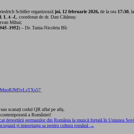
iedrich Schiller
organizează
joi, 12 februarie 2026,
de la ora
17:30
, 
 𝐏.𝐂.𝐑., 𝐯𝐨𝐥. 𝐈, 𝑨–𝑳, coordonat de dr. Dan Cătănuș:
rin‑Răzvan Mihai;
𝐫𝐨𝐳𝐚 (𝟏𝟗𝟒𝟓–𝟏𝟗𝟓𝟐) – Dr. Tania‑Nicoleta Bîc
l/ojMqoRJM5vLsTXs57
 sau scanați codul QR aflat pe afiș.
a contemporană a României!
at deportării germanilor din România la muncă forțată în Uniunea Sovi
âncușiană și importanța sa pentru cultura română →