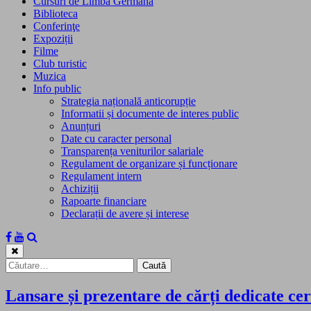
Cursuri de Limba Germană
Biblioteca
Conferinţe
Expoziții
Filme
Club turistic
Muzica
Info public
Strategia națională anticorupție
Informatii și documente de interes public
Anunțuri
Date cu caracter personal
Transparența veniturilor salariale
Regulament de organizare și funcționare
Regulament intern
Achiziții
Rapoarte financiare
Declarații de avere și interese
Caută
după:
Lansare și prezentare de cărți dedicate cer