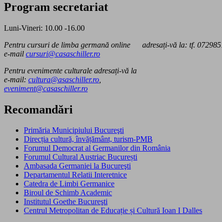
articole
Program secretariat
Luni-Vineri: 10.00 -16.00
Pentru cursuri de limba germană online adresați-vă la: tf.
072985
e-mail
cursuri@casaschiller.ro
Pentru evenimente culturale adresați-vă la
e-mail:
cultura@asaschiller.ro
,
eveniment@casaschiller.ro
Recomandări
Primăria Municipiului Bucureşti
Direcția cultură, învățământ, turism-PMB
Forumul Democrat al Germanilor din România
Forumul Cultural Austriac București
Ambasada Germaniei la Bucureşti
Departamentul Relatii Interetnice
Catedra de Limbi Germanice
Biroul de Schimb Academic
Institutul Goethe Bucureşti
Centrul Metropolitan de Educație și Cultură Ioan I Dalles