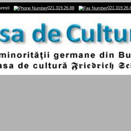
urești
021.319.26.88
021.319.26.