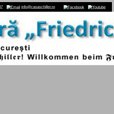
87
info@casaschiller.ro