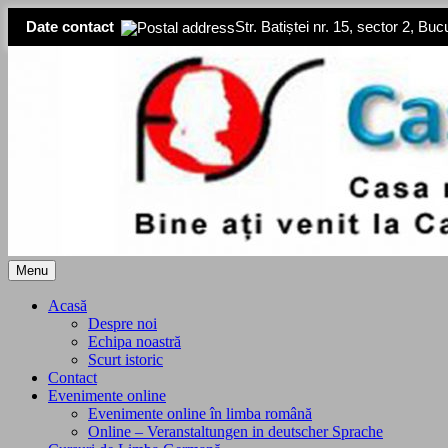
Date contact
Str. Batiștei nr. 15, sector 2, Buc
Skip
to
content
Menu
Acasă
Despre noi
Echipa noastră
Scurt istoric
Contact
Evenimente online
Evenimente online în limba română
Online – Veranstaltungen in deutscher Sprache