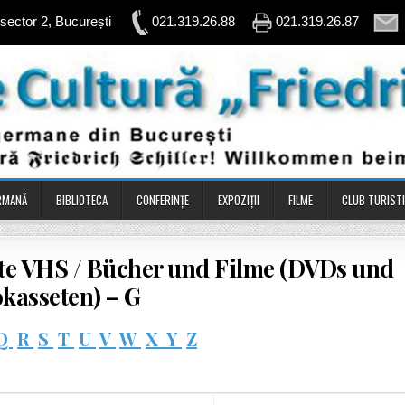
, sector 2, București
021.319.26.88
021.319.26.87
ERMANĂ
BIBLIOTECA
CONFERINŢE
EXPOZIȚII
FILME
CLUB TURIST
sete VHS / Bücher und Filme (DVDs und
kasseten) – G
Q
R
S
T
U
V
W
X
Y
Z