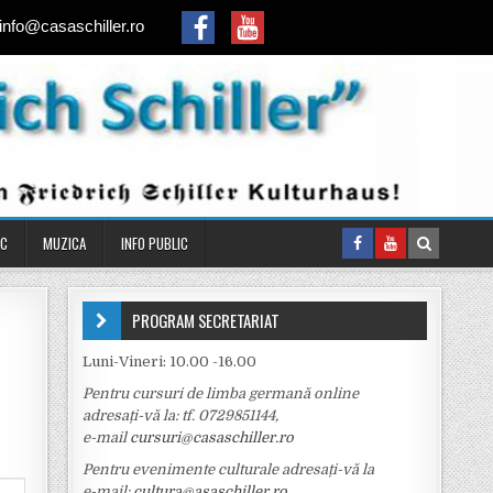
info@casaschiller.ro
IC
MUZICA
INFO PUBLIC
PROGRAM SECRETARIAT
Luni-Vineri: 10.00 -16.00
Pentru cursuri de limba germană online
adresați-vă la: tf.
0729851144,
e-mail
cursuri@casaschiller.ro
Pentru evenimente culturale adresați-vă la
e-mail:
cultura@asaschiller.ro
,