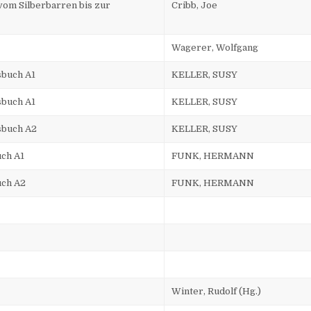
 vom Silberbarren bis zur
Cribb, Joe
Wagerer, Wolfgang
sbuch A1
KELLER, SUSY
sbuch A1
KELLER, SUSY
sbuch A2
KELLER, SUSY
uch A1
FUNK, HERMANN
uch A2
FUNK, HERMANN
Winter, Rudolf (Hg.)