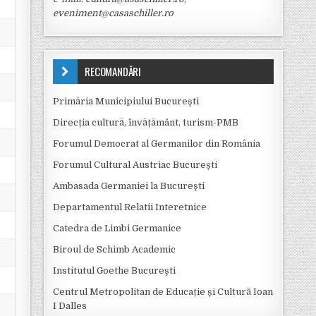
eveniment@casaschiller.ro
RECOMANDĂRI
Primăria Municipiului Bucureşti
Direcția cultură, învățământ, turism-PMB
Forumul Democrat al Germanilor din România
Forumul Cultural Austriac București
Ambasada Germaniei la Bucureşti
Departamentul Relatii Interetnice
Catedra de Limbi Germanice
Biroul de Schimb Academic
Institutul Goethe Bucureşti
Centrul Metropolitan de Educație și Cultură Ioan
I Dalles