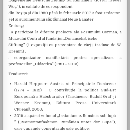
„Allgemeine Deutsche Zeitung für Rumänien” (fostul „Neuer
Weg”), în calitate de corespondent
din Reșița și din 1990 până în februarie 2017 a fost redactor-
șef al suplimentului săptămânal Neue Banater
Zeitung;
. a participat la diferite proiecte ale Forumului German, a
Muzeului Central al fundației „Donauschäbische
Stiftung” (4 expoziții cu prezentare de cărți, traduse de W.
Kremm) ;
. coorganizator manifestării pentru specializare a
profesorilor „Didactica” (1991 – 2016).
Traduceri:
Harald Heppner: Austria și Principatele Dunărene
(1774 – 1812) : O contribuție la politica Sud-Est
Europeană a Habsburgilor (Traducere: Rudolf Graf și
Werner Kremm), Editura Presa Universitară
Clujeană, 2000;
2016 a apărut volumul „Instantanee. România sub lupă
” („Momentaufnahmen. Rumänien unter der Lupe“),
care cuprinde comentariile sale politice;