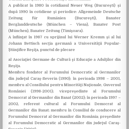
A publicat în 1980 în cotidianul Neuer Weg (Bucureşti) și
după 1990 în cotidiene şi periodice: Allgemeinde Deutsche
Zeitung für Rumänien (Bucureşti), Banater
Berglanddeutsche (München – Viena), Banater Post
(München), Banater Zeitung (Timişoara).
A înfiinţat în 1987 cu sprijinul lui Werner Kremm şi al lui
Johann Bettisch secţia germană a Universităţii Popular-
Ştiinţifice Reşiţa, punctul de plecare
al Asociaţiei Germane de Cultură şi Educaţie a Adulţilor din
Reşiţa.
Membru fondator al Forumului Democratic al Germanilor
din judeţul Caraş-Severin (1990); în perioada 1998 – 2001,
membru al Consiliului pentru Minorităţi Naţionale, Guvernul
României (1998-2001); vicepreşedinte al Forumului
Democrat al Germanilor din Banat (2002); în perioada 1997 –
2002, referent cultural al Forumului Democrat al
Germanilor din Banat; membru în Consiliul de conducere al
Forumului Democrat al Germanilor din România; preşedinte
al Forumului Democratic al Germanilor din judeţul Caraş-