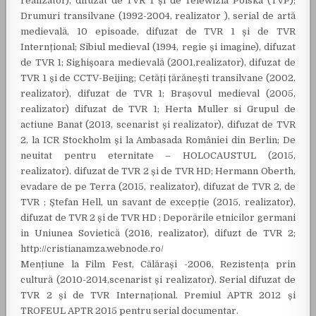
realizator), difuzat de TVR 1 și de Telewizia Polska (TVP);
Drumuri transilvane (1992-2004, realizator ), serial de artă
medievală, 10 episoade, difuzat de TVR 1 și de TVR
Internțional; Sibiul medieval (1994, regie și imagine), difuzat
de TVR 1; Sighișoara medievală (2001,realizator), difuzat de
TVR 1 și de CCTV-Beijing; Cetăți țărănești transilvane (2002,
realizator), difuzat de TVR 1; Brașovul medieval (2005,
realizator) difuzat de TVR 1; Herta Muller si Grupul de
actiune Banat (2013, scenarist și realizator), difuzat de TVR
2, la ICR Stockholm și la Ambasada României din Berlin; De
neuitat pentru eternitate – HOLOCAUSTUL (2015,
realizator). difuzat de TVR 2 și de TVR HD; Hermann Oberth,
evadare de pe Terra (2015, realizator), difuzat de TVR 2, de
TVR ; Ștefan Hell, un savant de excepție (2015, realizator),
difuzat de TVR 2 și de TVR HD ; Deporările etnicilor germani
in Uniunea Sovietică (2016, realizator), difuzt de TVR 2;
http://cristianamza.webnode.ro/
Mențiune la Film Fest, Călărași -2006, Rezistența prin
cultură (2010-2014,scenarist și realizator). Serial difuzat de
TVR 2 și de TVR Internațional. Premiul APTR 2012 și
TROFEUL APTR 2015 pentru serial documentar.