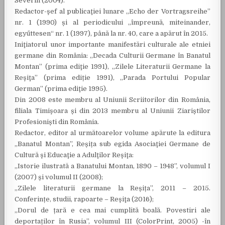
Severin (2004).
Redactor-şef al publicaţiei lunare „Echo der Vortragsreihe”
nr. 1 (1990) și al periodicului „împreună, miteinander,
egyűttesen“ nr. 1 (1997), până la nr. 40, care a apărut în 2015.
Iniţiatorul unor importante manifestări culturale ale etniei
germane din România: „Decada Culturii Germane în Banatul
Montan” (prima ediţie 1991), „Zilele Literaturii Germane la
Reşiţa” (prima ediție 1991), „Parada Portului Popular
German” (prima ediţie 1995).
Din 2008 este membru al Uniunii Scriitorilor din România,
filiala Timişoara și din 2013 membru al Uniunii Ziariștilor
Profesioniști din România.
Redactor, editor al următoarelor volume apărute la editura
„Banatul Montan”, Reșița sub egida Asociaţiei Germane de
Cultură şi Educaţie a Adulţilor Reşiţa:
„Istorie ilustrată a Banatului Montan, 1890 – 1948”, volumul I
(2007) și volumul II (2008);
„Zilele literaturii germane la Reșița”, 2011 – 2015.
Conferințe, studii, rapoarte – Reşiţa (2016);
„Dorul de țară e cea mai cumplită boală. Povestiri ale
deportaților în Rusia”, volumul III (ColorPrint, 2005) -în