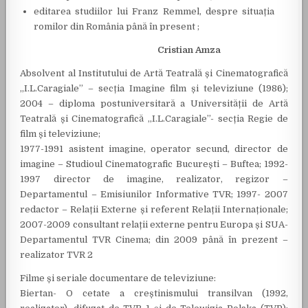
editarea studiilor lui Franz Remmel, despre situația
romilor din România până în present ;
Cristian Amza
Absolvent al Institutului de Artă Teatrală și Cinematografică
,,I.L.Caragiale” – secția Imagine film și televiziune (1986);
2004 – diploma postuniversitară a Universității de Artă
Teatrală și Cinematografică ,,I.L.Caragiale”- secția Regie de
film și televiziune;
1977-1991 asistent imagine, operator secund, director de
imagine – Studioul Cinematografic București – Buftea; 1992-
1997 director de imagine, realizator, regizor –
Departamentul – Emisiunilor Informative TVR; 1997- 2007
redactor – Relații Externe și referent Relații Internaționale;
2007-2009 consultant relații externe pentru Europa și SUA-
Departamentul TVR Cinema; din 2009 până în prezent –
realizator TVR 2
Filme și seriale documentare de televiziune:
Biertan- O cetate a creștinismului transilvan (1992,