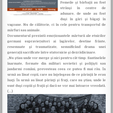
Femeile şi bărbaţii au fost
strânşi în centre de
adunare, de unde au fost
duşi în gări şi băgaţi în
vagoane. Nu de călătorie, ci în cele pentru transportul de
mărfuri sau animale.
Documentarul prezintă emoționantele mărturii ale etnicilor
germani supraviețuitori ai lagărelor, destine frânte,
resemnate și traumatizate, semnificând drama unei
generații sacrificate între statornicie și dezrădăcinare.
„Nu ştiau unde vor merge şi nici pentru cât timp. Santinelele
înarmate, formate din militari sovietici şi poliţişti sau
jandarmi români, prevesteau ceea ce putea fi mai rău. În
urmă au lăsat copii, care nu înţelegeau de ce părinţii le erau
luaţi. În urmă au lăsat părinţi şi fraţi, care nu ştiau, unde le
sunt duşi copiii şi fraţii şi dacă se vor mai întoarce vreodată.
(….)