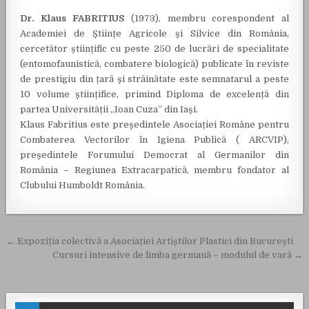
Dr. Klaus FABRITIUS
(1973), membru corespondent al
Academiei de Științe Agricole și Silvice din România,
cercetător științific cu peste 250 de lucrări de specialitate
(entomofaunistică, combatere biologică) publicate în reviste
de prestigiu din țară și străinătate este semnatarul a peste
10 volume științifice, primind Diploma de excelență din
partea Universității „Ioan Cuza” din Iași.
Klaus Fabritius este președintele Asociației Române pentru
Combaterea Vectorilor în Igiena Publică ( ARCVIP),
președintele Forumului Democrat al Germanilor din
România – Regiunea Extracarpatică, membru fondator al
Clubului Humboldt România.
Navigare în articole
← Expoziția colectivă a Asociației Artiștilor Plastici din București
Cursuri intensive de limba germană – modulul de vară →