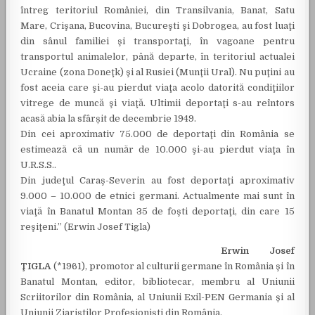
întreg teritoriul României, din Transilvania, Banat, Satu
Mare, Crişana, Bucovina, Bucureşti şi Dobrogea, au fost luaţi
din sânul familiei şi transportaţi, în vagoane pentru
transportul animalelor, până departe, în teritoriul actualei
Ucraine (zona Doneţk) şi al Rusiei (Munţii Ural). Nu puţini au
fost aceia care şi-au pierdut viaţa acolo datorită condiţiilor
vitrege de muncă şi viaţă. Ultimii deportaţi s-au reîntors
acasă abia la sfârșit de decembrie 1949.
Din cei aproximativ 75.000 de deportaţi din România se
estimează că un număr de 10.000 şi-au pierdut viaţa în
U.R.S.S..
Din judeţul Caraş-Severin au fost deportaţi aproximativ
9.000 – 10.000 de etnici germani. Actualmente mai sunt în
viaţă în Banatul Montan 35 de foşti deportaţi, din care 15
reşiţeni.” (Erwin Josef Tigla)
Erwin Josef
ŢIGLA
(*1961), promotor al culturii germane în România şi în
Banatul Montan, editor, bibliotecar, membru al Uniunii
Scriitorilor din România, al Uniunii Exil-PEN Germania și al
Uniunii Ziariștilor Profesioniști din România.