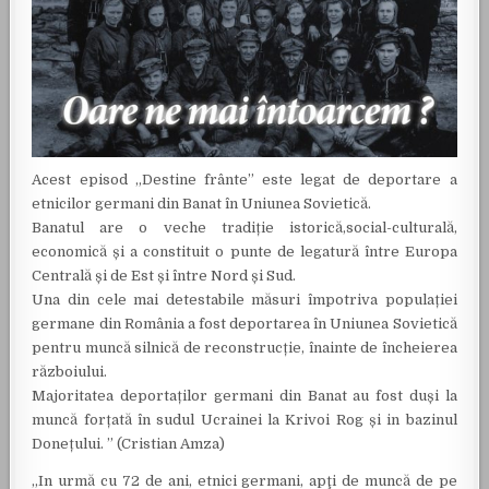
Acest episod „Destine frânte” este legat de deportare a
etnicilor germani din Banat în Uniunea Sovietică.
Banatul are o veche tradiție istorică,social-culturală,
economică și a constituit o punte de legatură între Europa
Centrală și de Est și între Nord și Sud.
Una din cele mai detestabile măsuri împotriva populației
germane din România a fost deportarea în Uniunea Sovietică
pentru muncă silnică de reconstrucție, înainte de încheierea
războiului.
Majoritatea deportaților germani din Banat au fost duși la
muncă forțată în sudul Ucrainei la Krivoi Rog și in bazinul
Donețului. ” (Cristian Amza)
„In urmă cu 72 de ani, etnici germani, apţi de muncă de pe