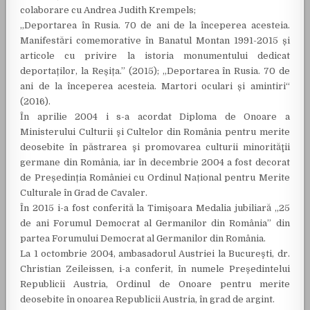
colaborare cu Andrea Judith Krempels;
„Deportarea în Rusia. 70 de ani de la începerea acesteia.
Manifestări comemorative în Banatul Montan 1991-2015 și
articole cu privire la istoria monumentului dedicat
deportaților, la Reșița.” (2015); „Deportarea în Rusia. 70 de
ani de la începerea acesteia. Martori oculari și amintiri“
(2016).
În aprilie 2004 i s-a acordat Diploma de Onoare a
Ministerului Culturii şi Cultelor din România pentru merite
deosebite în păstrarea şi promovarea culturii minorităţii
germane din România, iar în decembrie 2004 a fost decorat
de Președinția României cu Ordinul Național pentru Merite
Culturale în Grad de Cavaler.
În 2015 i-a fost conferită la Timișoara Medalia jubiliară „25
de ani Forumul Democrat al Germanilor din România” din
partea Forumului Democrat al Germanilor din România.
La 1 octombrie 2004, ambasadorul Austriei la Bucureşti, dr.
Christian Zeileissen, i-a conferit, în numele Preşedintelui
Republicii Austria, Ordinul de Onoare pentru merite
deosebite în onoarea Republicii Austria, în grad de argint.