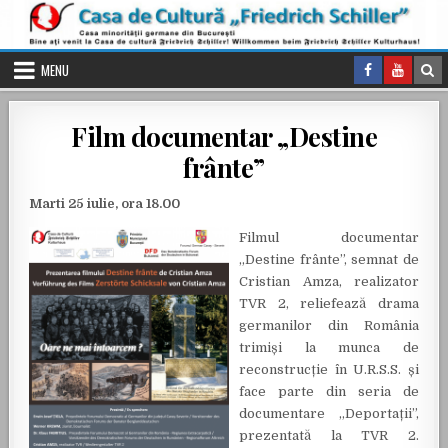
Skip to content
MENU
Film documentar „Destine
frânte”
Marti 25 iulie, ora 18.00
Filmul documentar
„Destine frânte”, semnat de
Cristian Amza, realizator
TVR 2, reliefează drama
germanilor din România
trimiși la munca de
reconstrucție în U.R.S.S. și
face parte din seria de
documentare „Deportații”,
prezentată la TVR 2.