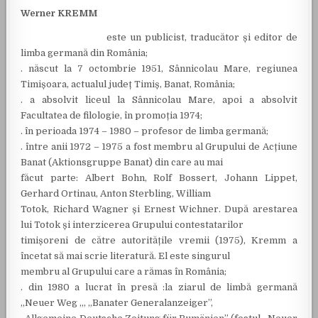
Werner KREMM
este un publicist, traducător și editor de
limba germană din România;
. născut la 7 octombrie 1951, Sânnicolau Mare, regiunea
Timișoara, actualul județ Timiș, Banat, România;
. a absolvit liceul la Sânnicolau Mare, apoi a absolvit
Facultatea de filologie, în promoția 1974;
. în perioada 1974 – 1980 – profesor de limba germană;
. între anii 1972 – 1975 a fost membru al Grupului de Acțiune
Banat (Aktionsgruppe Banat) din care au mai
făcut parte: Albert Bohn, Rolf Bossert, Johann Lippet,
Gerhard Ortinau, Anton Sterbling, William
Totok, Richard Wagner și Ernest Wichner. După arestarea
lui Totok și interzicerea Grupului contestatarilor
timișoreni de către autoritățile vremii (1975), Kremm a
încetat să mai scrie literatură. El este singurul
membru al Grupului care a rămas în România;
. din 1980 a lucrat în presă :la ziarul de limbă germană
„Neuer Weg „, „Banater Generalanzeiger”,