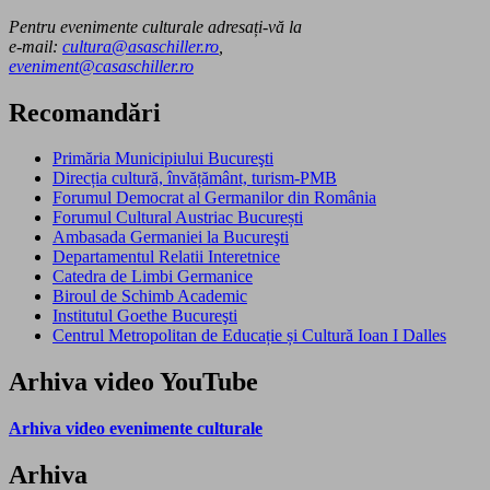
Pentru evenimente culturale adresați-vă la
e-mail:
cultura@asaschiller.ro
,
eveniment@casaschiller.ro
Recomandări
Primăria Municipiului Bucureşti
Direcția cultură, învățământ, turism-PMB
Forumul Democrat al Germanilor din România
Forumul Cultural Austriac București
Ambasada Germaniei la Bucureşti
Departamentul Relatii Interetnice
Catedra de Limbi Germanice
Biroul de Schimb Academic
Institutul Goethe Bucureşti
Centrul Metropolitan de Educație și Cultură Ioan I Dalles
Arhiva video YouTube
Arhiva video evenimente culturale
Arhiva