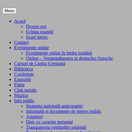
Skip
to
Menu
content
Acasă
Despre noi
Echipa noastră
Scurt istoric
Contact
Evenimente online
Evenimente online în limba română
Online – Veranstaltungen in deutscher Sprache
Cursuri de Limba Germană
Biblioteca
Conferinţe
Expoziții
Filme
Club turistic
Muzica
Info public
Strategia națională anticorupție
Informatii și documente de interes public
Anunțuri
Date cu caracter personal
Transparența veniturilor salariale