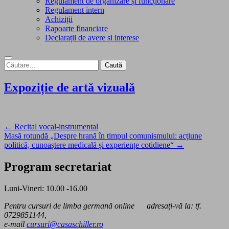
Regulament de organizare și funcționare
Regulament intern
Achiziții
Rapoarte financiare
Declarații de avere și interese
Caută
după:
Expoziție de artă vizuală
Navigare
← Recital vocal-instrumental
Masă rotundă „Despre hrană în timpul comunismului: acțiune
în
politică, cunoaștere medicală și experiențe cotidiene“ →
articole
Program secretariat
Luni-Vineri: 10.00 -16.00
Pentru cursuri de limba germană online adresați-vă la: tf.
0729851144,
e-mail
cursuri@casaschiller.ro